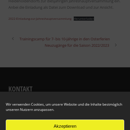
Heidenoldendorfs zur diesjährigen Jahreshauptversammlung ein.
Anbei die Einladung als Datei zum Download und zur Ansicht.
2022-Einladung-zur-Jahreshauptversammlung
Herunterladen
Trainingscamp für 7- bis 10-jährige in den Osterferien
Neuzugänge für die Saison 2022/2023
KONTAKT
Wir verwenden Cookies, um unsere Website und die Inhalte bestmöglich
Wenn Sie mit uns in Kontakt treten möchten, nutzen Sie doch
unseren Nutzern anzupassen.
einfach unser
Kontaktformular
.
Akzeptieren