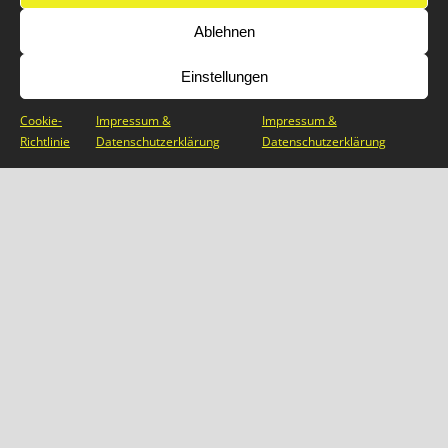
BEITRÄGE
Ablehnen
Einstellungen
Blog
Cookie-
Impressum &
Impressum &
Allgemein
Richtlinie
Datenschutzerklärung
Datenschutzerklärung
Minis
Fußball
Senioren
Jugend
IMPRESSUM & DATENSCHUTZ