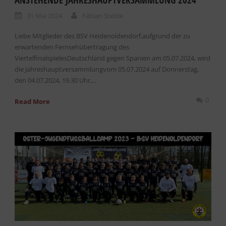
ANSTEHENDE JAHRESHAUPTVERSAMMLUNG 2024
31 Mai 2024
Fabian Stelzle
Liebe Mitglieder des BSV Heidenoldendorf,aufgrund der zu
erwartenden Fernsehübertragung des
ViertelfinalspielesDeutschland gegen Spanien am 05.07.2024, wird
die Jahreshauptversammlungvom 05.07.2024 auf Donnerstag,
den 04.07.2024, 19.30 Uhr,...
0
Read More