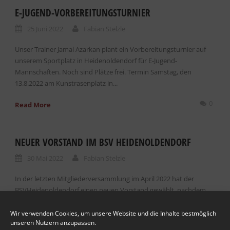
E-JUGEND-VORBEREITUNGSTURNIER
25 Juni 2022
Fabian Stelzle
Unser Trainer Jamal Azarkan plant ein Vorbereitungsturnier auf
unserem Sportplatz in Heidenoldendorf für E-Jugend-
Mannschaften. Noch sind Plätze frei. Termin Samstag, den
13.8.2022 am Kunstrasenplatz in...
0
Read More
NEUER VORSTAND IM BSV HEIDENOLDENDORF
30 Mai 2022
Fabian Stelzle
In der letzten Mitgliederversammlung im April 2022 hat der
BSVHeidenoldendorf einen neuen Vorstand gewählt, nachdem
der bisherigeVorsitzende Carsten Budde und die Kassiererin
Sarah Eichhorst ihren...
Wir verwenden Cookies, um unsere Website und die Inhalte bestmöglich
unseren Nutzern anzupassen.